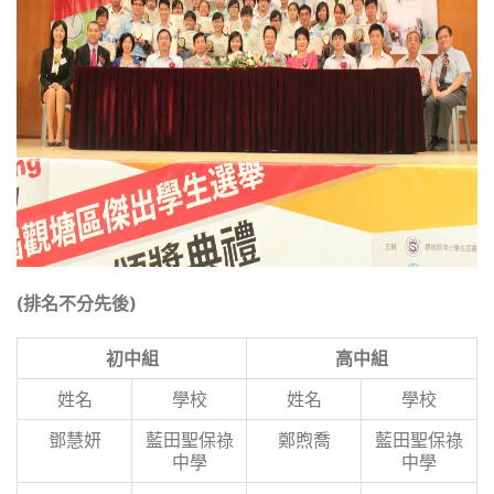
(
排名不分先後)
初中組
高中組
姓名
學校
姓名
學校
鄧慧妍
藍田聖保祿
鄭煦喬
藍田聖保祿
中學
中學