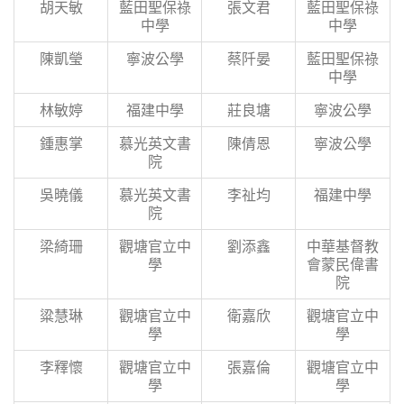
胡天敏
藍田聖保祿
張文君
藍田聖保祿
中學
中學
陳凱瑩
寧波公學
蔡阡晏
藍田聖保祿
中學
林敏婷
福建中學
莊良塘
寧波公學
鍾惠掌
慕光英文書
陳倩恩
寧波公學
院
吳曉儀
慕光英文書
李祉均
福建中學
院
梁綺珊
觀塘官立中
劉添鑫
中華基督教
學
會蒙民偉書
院
粱慧琳
觀塘官立中
衛嘉欣
觀塘官立中
學
學
李釋懷
觀塘官立中
張嘉倫
觀塘官立中
學
學