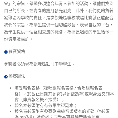
會」的宗旨，舉辨多項適合年青人參加的活動，讓他們找到
自己的所長，在青春的歲月發光發亮。此外，我們更肩負著
凝聚區內學校的責任，是次觀塘區聯校歌唱比賽就正能配合
我們的宗旨，為學生提供一個切磋歌藝、表現自我的平台，
為學生提供一個互相交流的機會，為擅長唱歌的學生給予一
份肯定及嘉許。
參賽資格
參賽者必須現為觀塘區註冊中學學生。
參賽辦法
填妥報名表格（獨唱組報名表格 / 合唱組報名表
格），於截止日期前郵寄(以郵戳為準)或親身遞交到本
會（傳真報名概不接受）；
報名表必須附有有效學生證副本；
報名表必須附有參賽歌曲純音樂版本的光碟（*必須
為.mp3檔）及歌詞；同學亦可將純音樂電郵至