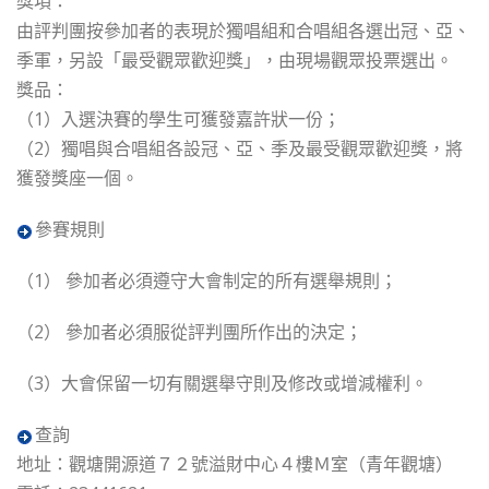
獎項：
由評判團按參加者的表現於獨唱組和合唱組各選出冠、亞、
季軍，另設「最受觀眾歡迎獎」，由現場觀眾投票選出。
獎品：
（1）入選決賽的學生可獲發嘉許狀一份；
（2）獨唱與合唱組各設冠、亞、季及最受觀眾歡迎獎，將
獲發獎座一個。
參賽規則
（1） 參加者必須遵守大會制定的所有選舉規則；
（2） 參加者必須服從評判團所作出的決定；
（3）大會保留一切有關選舉守則及修改或增減權利。
查詢
地址：觀塘開源道７２號溢財中心４樓Ｍ室（青年觀塘）